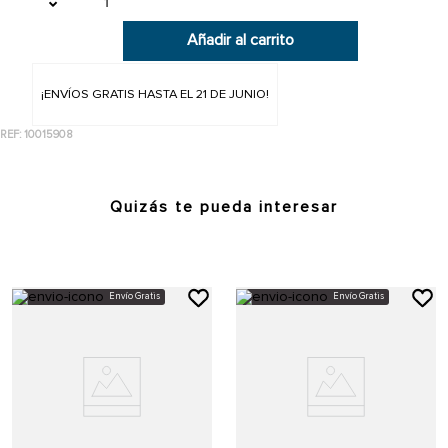
8
.
clog
Añadir al carrito
9
.
superman
10
.
spiderman
¡ENVÍOS GRATIS HASTA EL 21 DE JUNIO!
REF
:
10015908
Quizás te pueda interesar