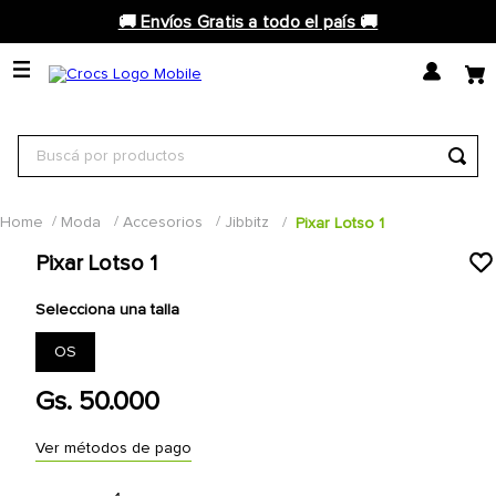
🚚 Envíos Gratis a todo el país 🚚
Buscá por productos
TÉRMINOS MÁS BUSCADOS
Moda
Accesorios
Jibbitz
Pixar Lotso 1
1
.
crocs
Pixar Lotso 1
2
.
classic
3
.
crocband
talla
4
.
inmotion
OS
5
.
crocs unisex
Gs.
50
.
000
6
.
bluey
Ver métodos de pago
7
.
jibbitz