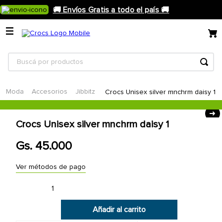
🚚 Envíos Gratis a todo el país 🚚
Moda
Accesorios
Jibbitz
Crocs Unisex silver mnchrm daisy 1
Crocs Unisex silver mnchrm daisy 1
Gs.
45
.
000
Ver métodos de pago
Añadir al carrito